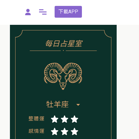
下載APP
每日占星室
大師測算
．
命定戀愛指數
我的前世今生
理想情人
米卦占卜
整體運
彩虹占卜
感情運
我有大富大貴之命?