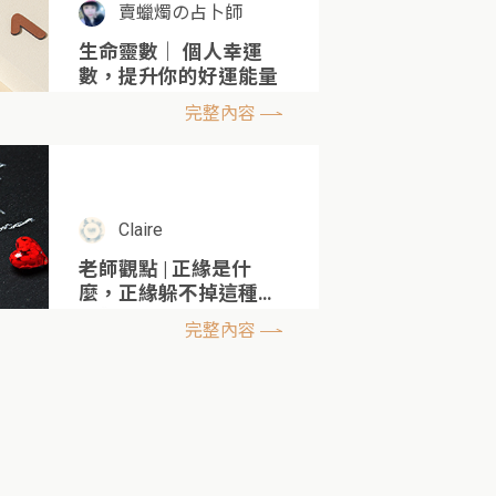
賣蠟燭の占卜師
生命靈數｜ 個人幸運
數，提升你的好運能量
完整內容
Claire
老師觀點 | 正緣是什
麼，正緣躲不掉這種說
法對嗎？
完整內容