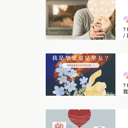
?
/
暈
?