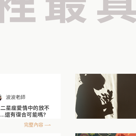
裡最
波波老師
十二星座愛情中的放不
...還有復合可能嗎?
完整內容