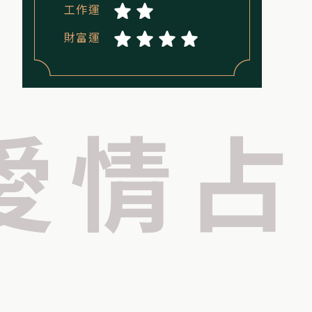
工作運
今年是我的桃花年?
財富運
FOLLOWS US
愛情占