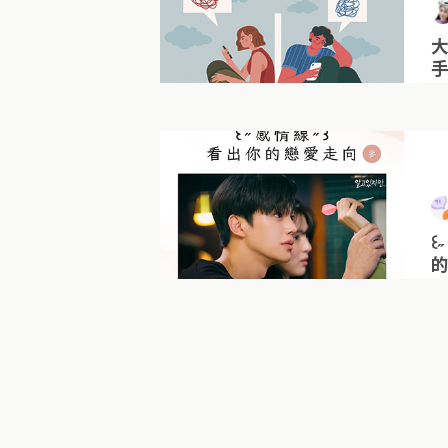
手
꒰
的
.ᐟ