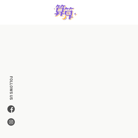
線上占卜
2
算算
App
2
算算
VIP儲值
FOLLOWS US