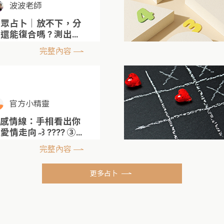
波波老師
大眾占卜｜放不下，分
還能復合嗎 ? 測出你
們的感情阻礙
完整內容
官方小精靈
˶ 感情線：手相看出你
愛情走向 ˶꒱ ???? ➂
.ᐟ
完整內容
更多占卜