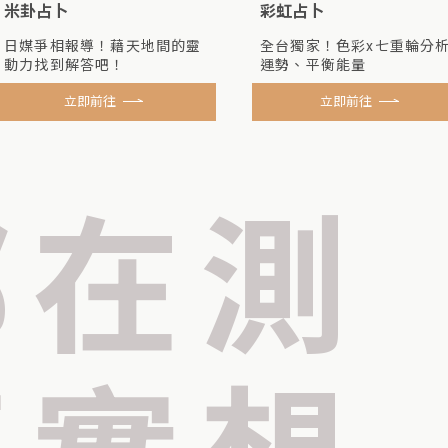
米卦占卜
彩虹占卜
日媒爭相報導！藉天地間的靈
全台獨家！色彩x七重輪分
動力找到解答吧！
運勢、平衡能量
立即前往
立即前往
都在測