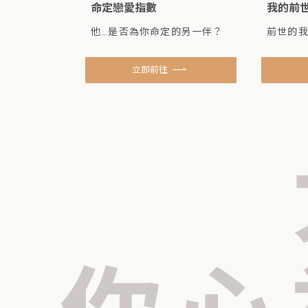
命定戀愛指數
我的前
碼
他…是否為你命定的另一伴？
前世的
立即前往