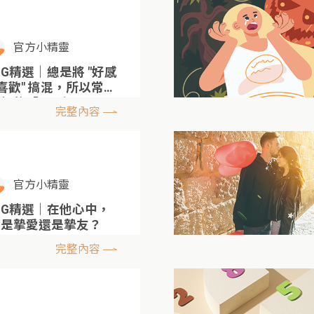
官方小精靈
 IG精選｜總是將 "好感
 喜歡" 搞混，所以常常
船的「5星座」
完整內容
官方小精靈
 IG精選｜在他心中，
我是摯愛還是摯友？
完整內容