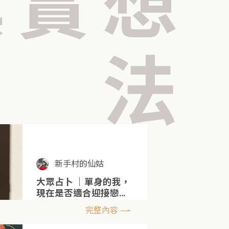
真實想
法
新手村的仙姑
大眾占卜 ｜單身的我，
現在是否適合迎接戀
情？
完整內容