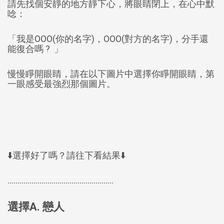
請先找個安靜的地方靜下心，將眼睛閉上，在心中默
優惠活動
唸：
優惠方案
活動專區
「我是OOO(你的名字)，OOO(對方的名字)，分手還
能復合嗎 ? 」
慢慢睜開眼睛，請在以下圖片中選擇你睜開眼睛，第
FOLLOWS US
一眼感受最強烈那個圖片。
⬇️選擇好了嗎？請往下看結果⬇️
.....................................................
選擇A. 戀人