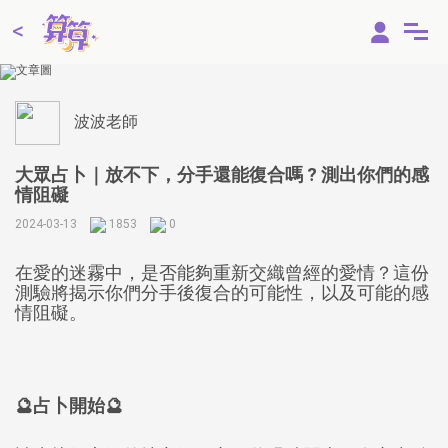
<
線上占卜
2
算算
App
波波老師
2
算算
VIP儲值
大眾占卜｜放不下，分手還能復合嗎 ? 測出你們的感
祈福點燈
情阻礙
四面佛點燈
2024-03-13
1853
0
大師測算
在愛的迷霧中，是否能夠重新交織曾經的愛情？這份
命定戀愛指數
測驗將揭示你們分手後復合的可能性，以及可能的感
我的前世今生
情阻礙。
理想情人
米卦占卜
彩虹占卜
我有大富大貴之命?
🔮占卜開始🔮
今年是我的桃花年?