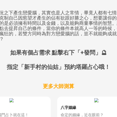
況之下產生戀愛腦，其實也是人之常情，畢竟人都有七情
克制自己因慾望才產生的佔有欲跟好勝之心，想要讓你的
的是必須擁有時間以及金錢，以及能夠商量事情的智慧。
點去提昇自己的條件，當你的條件本就高人一等的時候，
瘋狂的，若雙方同時為對方戀愛腦的話，豈不就能夠成就
？
如果有個占需求 點擊右下「+發問」🔮
指定「新手村的仙姑」預約塔羅占心哦！
更多大師測算
八字姻緣
獨門占卜就在這！
命定的姻緣，近在眼前？