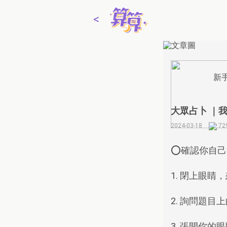
<
線上占卜
新
2
算算
App
大眾占卜 ｜
2
2024-03-18
72
算算
VIP儲值
⭕️確認你自
1. 閉上眼睛
2. 詢問題
3. 張開你