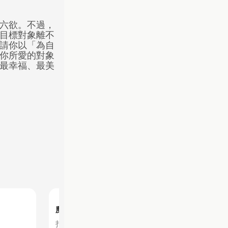
六欲。不過，
目標對象離不
請你以「為自
你所愛的對象
最幸福、最美
魔法奇緣
打造直達目標的甜蜜戀愛！