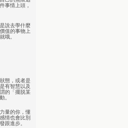
件事情上頭，
是說去學什麼
價值的事物上
就哦。
狀態，或者是
是有智慧以及
謂的「擺脱某
動。
力量的你，懂
感情也會比別
發跟進步。