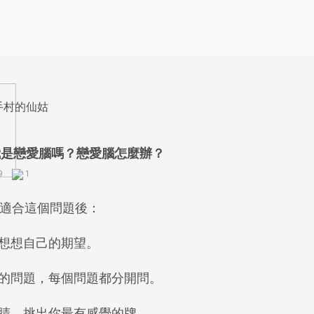
祈福點燈
大師測算
手村的仙姑
四面佛點燈
命定戀愛指數
我是戀愛腦嗎？戀愛腦怎麼辦？
9
1
我的前世今生
己適合這個問題後：
理想情人
米卦占卜
，想想自己的期望。
彩虹占卜
目上的問題，每個問題都分開問。
我有大富大貴之命
的眼睛，挑出你最有感覺的牌。