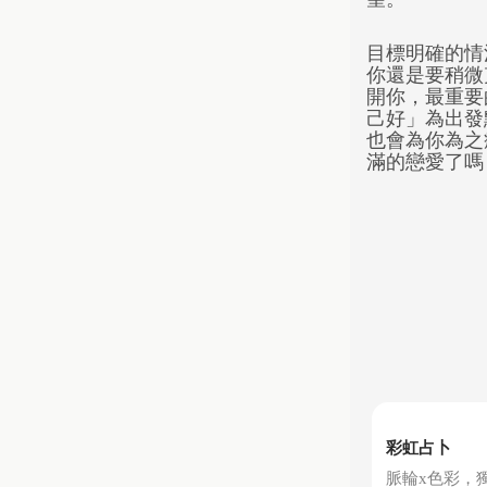
目標明確的情
你還是要稍微
開你，最重要
己好」為出發
也會為你為之
滿的戀愛了嗎
彩虹占卜
脈輪x色彩，