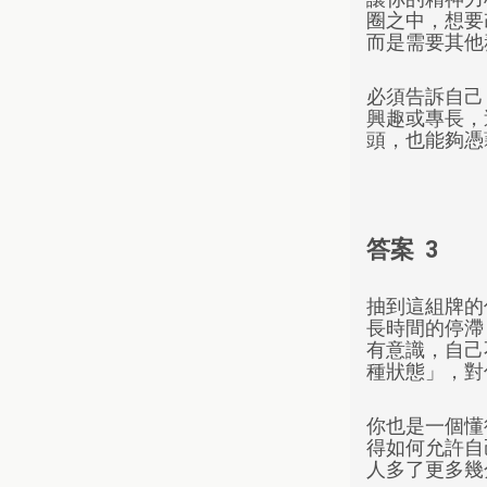
圈之中，想要
而是需要其他
必須告訴自己
興趣或專長，
頭，也能夠憑
答案 3
抽到這組牌的
長時間的停滯
有意識，自己
種狀態」，對
你也是一個懂
得如何允許自
人多了更多幾