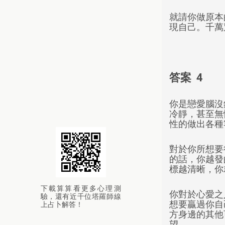
就請你做原本
現自己。千萬
答案 4
你是戀愛腦沒
冷靜，甚至無
性的做出各種
對於你所想要
的話，你越發
標越清晰，你
下載算算看更多心理測
你對於心愛之
驗，還有近千位塔羅師線
想要贏過你自
上占卜解答！
方身邊的其他
望。