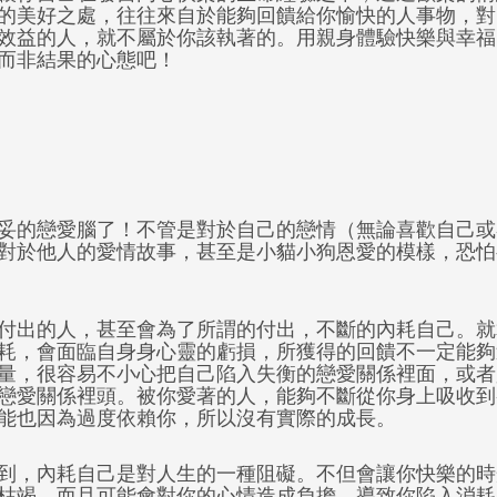
的美好之處，往往來自於能夠回饋給你愉快的人事物，對
效益的人，就不屬於你該執著的。用親身體驗快樂與幸福
而非結果的心態吧！
妥的戀愛腦了！不管是對於自己的戀情（無論喜歡自己或
對於他人的愛情故事，甚至是小貓小狗恩愛的模樣，恐怕
付出的人，甚至會為了所謂的付出，不斷的內耗自己。就
耗，會面臨自身身心靈的虧損，所獲得的回饋不一定能夠
量，很容易不小心把自己陷入失衡的戀愛關係裡面，或者
戀愛關係裡頭。被你愛著的人，能夠不斷從你身上吸收到
能也因為過度依賴你，所以沒有實際的成長。
到，內耗自己是對人生的一種阻礙。不但會讓你快樂的時
枯竭，而且可能會對你的心情造成負擔，導致你陷入消耗