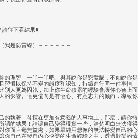
今年是我的桃花年
？請往下看結果⬇️
（我是防雷線）－－－－－－
你的理智，一半一半吧。與其說你是戀愛腦，不如說你是
且習慣以保持不變的態度和認知，持續進行同一件事情。
比別人更為固執，加上你生命積累的經驗會讓你心智上面
人的影響。這更偏向是有恆心、有意志力的傾向，導致你
己的執著，發揮在更加有意義的人事物上，那麼，請你轉
所謂的結果！請讓自己變得現實一些，清楚明白無法獲得
對你而言毫無益處，如果單純用想像的無法轉變自己的心
讓你自己在發自內心快樂的生命經驗之中，透過歡樂的情