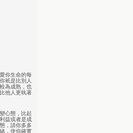
?
FOLLOWS US
愛你生命的每
你衹是比別人
較為成熟，也
比他人更執著
變心態，比起
利益或者是成
態，請你多多
緒，使你確實