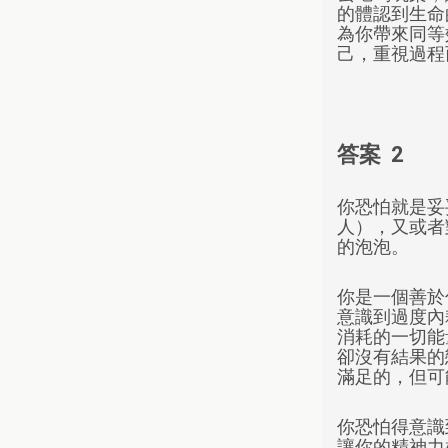
的體認到生命
為你帶來同等
己，重視過程
答案 2
你恐怕就是妥
人），又或者
的泡泡。
你是一個善於
意識到過度內
消耗的一切能
卻沒有結果的
滿足的，但可
你恐怕得意識
讓你的精神力