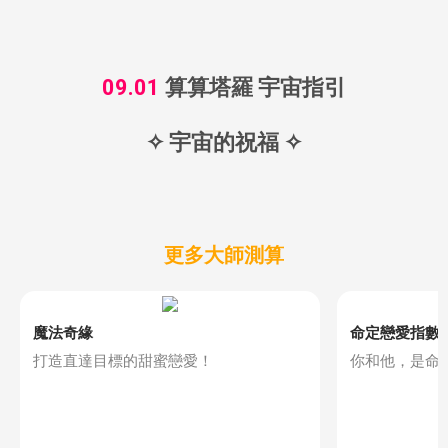
09.01
算算塔羅 宇宙指引
✧ 宇宙的祝福 ✧
更多大師測算
魔法奇緣
命定戀愛指數
打造直達目標的甜蜜戀愛！
你和他，是命