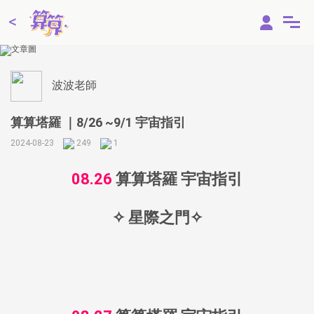
<
線上占卜
2
算算
App
波波老師
2
算算
VIP儲值
算算塔羅 ｜8/26 ~9/1 宇宙指引
祈福點燈
四面佛點燈
2024-08-23
249
1
大師測算
08.26
算算塔羅 宇宙指引
命定戀愛指數
我的前世今生
✧ 星際之門✧
理想情人
米卦占卜
彩虹占卜
我有大富大貴之命?
今年是我的桃花年?