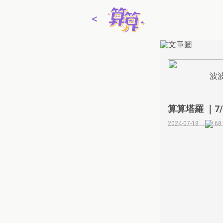
<
線上占卜
波
2
算算
App
算算塔羅 ｜7/
2
2024-07-18
68
算算
VIP儲值