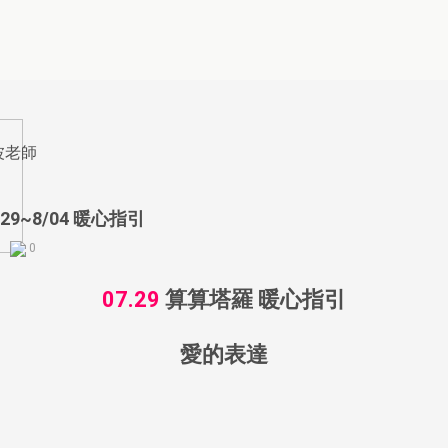
祈福點燈
大師測算
波老師
四面佛點燈
命定戀愛指數
29~8/04 暖心指引
0
我的前世今生
07.29
算算塔羅 暖心指引
理想情人
米卦占卜
愛的表達
彩虹占卜
我有大富大貴之命