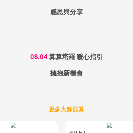
感恩與分享
08.04
算算塔羅 暖心指引
擁抱新機會
更多大師測算